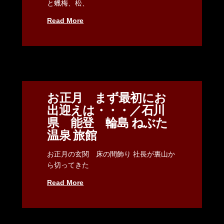
と蠟梅、松、
Read More
お正月 まず最初にお
出迎えは・・・／石川
県 能登 輪島 ねぶた
温泉 旅館
お正月の玄関 床の間飾り 社長が裏山か
ら切ってきた
Read More