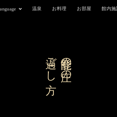
温泉
お料理
お部屋
館内施
language
過ごし方
能登の庄の