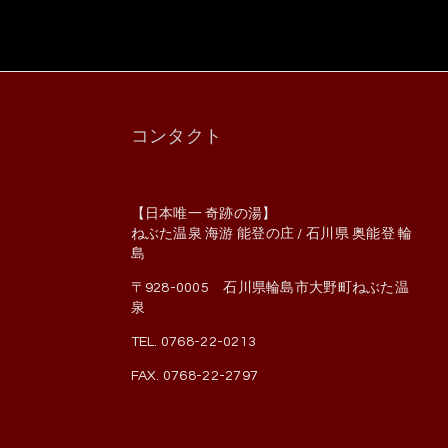
コンタクト
【日本唯一 奇跡の湯】
ねぶた温泉 海游 能登の庄 / 石川県 奥能登 輪
島
〒928-0005 石川県輪島市大野町ねぶた温
泉
TEL. 0768-22-0213
FAX. 0768-22-2797