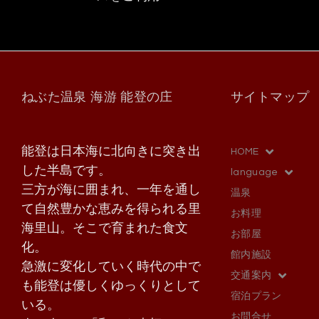
ねぶた温泉 海游 能登の庄
サイトマップ
能登は日本海に北向きに突き出
HOME
した半島です。
language
三方が海に囲まれ、一年を通し
温泉
て自然豊かな恵みを得られる里
お料理
海里山。そこで育まれた食文
お部屋
化。
館内施設
急激に変化していく時代の中で
交通案内
も能登は優しくゆっくりとして
宿泊プラン
いる。
お問合せ