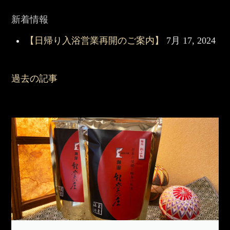
新着情報
【日帰り入浴営業再開のご案内】
7月 17, 2024
過去の記事