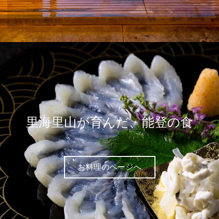
里海里山が育んだ、能登の食
お料理のページへ