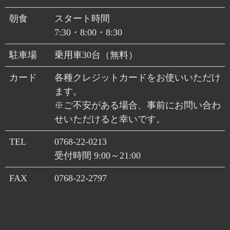
朝食
スタート時間
7:30・8:00・8:30
駐車場
乗用車30台（無料）
カード
各種クレジットカードをお使いいただけ
ます。
※ご不安がある場合、事前にお問い合わ
せいただけると幸いです。
TEL
0768-22-0213
受付時間 9:00～21:00
FAX
0768-22-2797