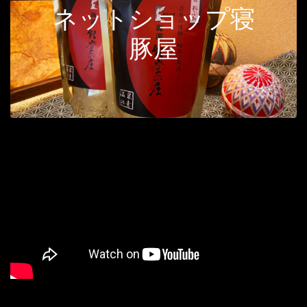
ネットショップ寝
豚屋