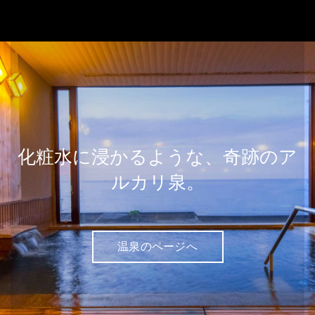
化粧水に浸かるような、奇跡のア
ルカリ泉。
温泉のページへ