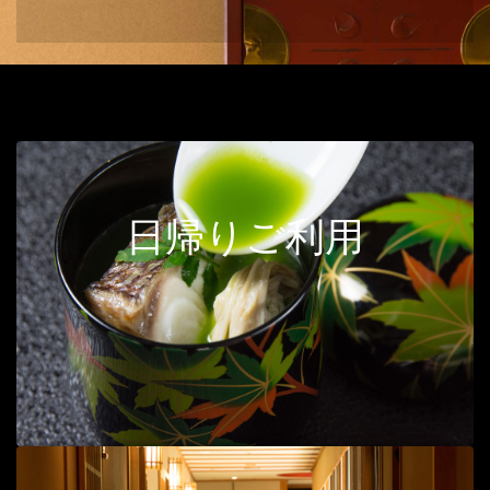
日帰りご利用