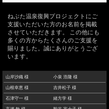
ねぶた温泉復興プロジェクトにご
支援いただいた方のお名前を掲載
させていただきます。 この他にも
多くの方からたくさんのご支援を
賜りました。誠にありがとうござ
います。
山岸沙織 様
小泉 浩隆 様
山根幸恵 様
吉井松子 様
石津守一 様
緒方学 様