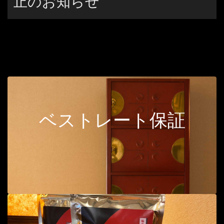
止のお知らせ
ベストレート保証