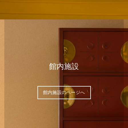
館内施設
館内施設のページへ