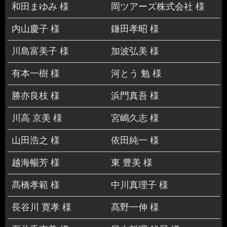
和田まゆみ 様
岡ツアーズ株式会社 様
内山慶子 様
鎌田孝昭 様
川島富美子 様
加波弘美 様
有本一樹 様
河とう 勉 様
勝亦良枝 様
浜門真吾 様
川高 京美 様
宮嶋久志 様
山田浩之 様
依田純一 様
越海暢芳 様
東 豊美 様
髙橋孝範 様
中川真理子 様
長谷川 寛孝 様
髙野一伸 様