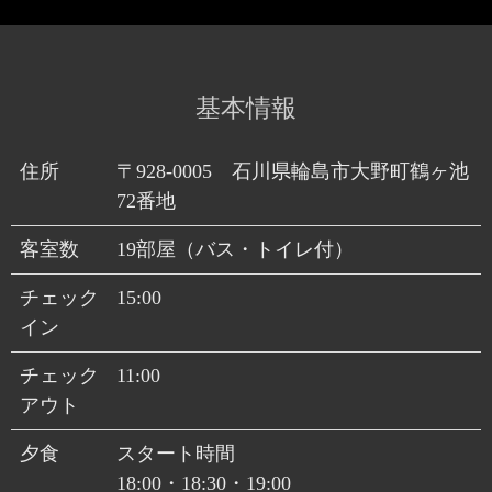
基本情報
住所
〒928-0005 石川県輪島市大野町鶴ヶ池
72番地
客室数
19部屋（バス・トイレ付）
チェック
15:00
イン
チェック
11:00
アウト
夕食
スタート時間
18:00・18:30・19:00