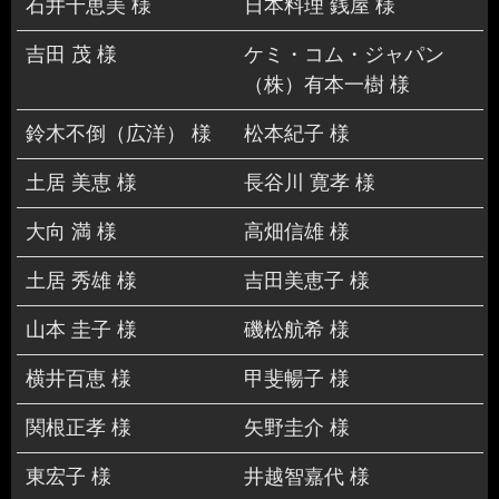
石井千恵美 様
日本料理 銭屋 様
吉田 茂 様
ケミ・コム・ジャパン
（株）有本一樹 様
鈴木不倒（広洋） 様
松本紀子 様
土居 美恵 様
長谷川 寛孝 様
大向 満 様
高畑信雄 様
土居 秀雄 様
吉田美恵子 様
山本 圭子 様
磯松航希 様
横井百恵 様
甲斐暢子 様
関根正孝 様
矢野圭介 様
東宏子 様
井越智嘉代 様