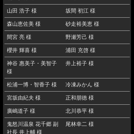
山田 浩子 様
坂間 初江 様
森山恵佐美 様
砂走裕美恵 様
間宮 亮 様
野瀬芳己 様
櫻井 輝喜 様
浦田 充啓 様
神谷 惠美子・美智子
井上裕子 様
様
松浦一博・智香子 様
冷凍みかん 様
宮坂由紀夫 様
正和朋徳 様
廣嶋道子 様
北川恭平 様
鬼怒川温泉 花千郷 副
尾林幸二 様
社長 井上輔 様