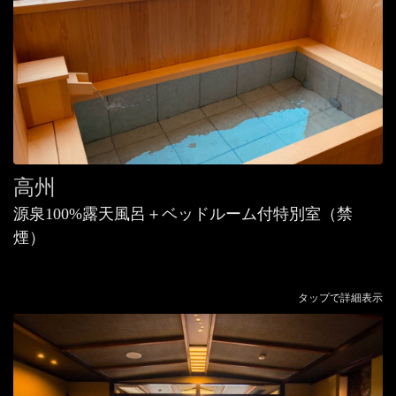
高州
源泉100%
露天風呂＋ベッドルーム付特別室（
禁
煙
）
タップで詳細表示