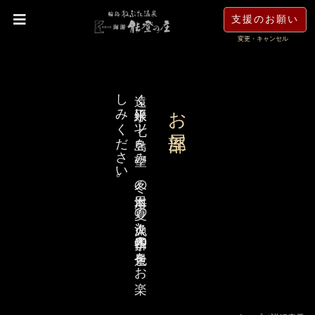
支援のお願い
変更・キャンセル
。
遠く
水平線に
七ツ
島を
望み
、
冬の
日本海、
夏の
漁火と
四季折々の
景色を
お
楽
し
み
く
だ
さ
い
お部屋