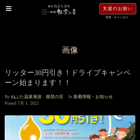
支援のお願い
変更・キャンセル
画像
リッター30円引き！ドライブキャンペ
ーン始まります！！
By
ねぶた温泉海游 能登の庄
In
新着情報・お知らせ
Posted
7月 1, 2022