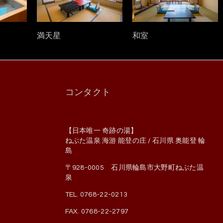
満天星
和室
コンタクト
【日本唯一 奇跡の湯】
ねぶた温泉 海游 能登の庄 / 石川県 奥能登 輪
島
〒928-0005 石川県輪島市大野町ねぶた温
泉
TEL. 0768-22-0213
FAX. 0768-22-2797