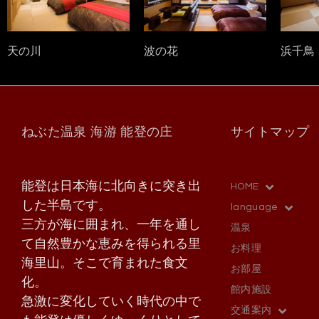
天の川
波の花
浜千鳥
ねぶた温泉 海游 能登の庄
サイトマップ
能登は日本海に北向きに突き出
HOME
した半島です。
language
三方が海に囲まれ、一年を通し
温泉
て自然豊かな恵みを得られる里
お料理
海里山。そこで育まれた食文
お部屋
化。
館内施設
急激に変化していく時代の中で
交通案内