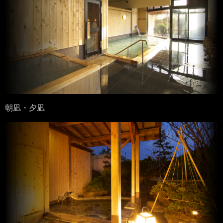
朝凪・夕凪