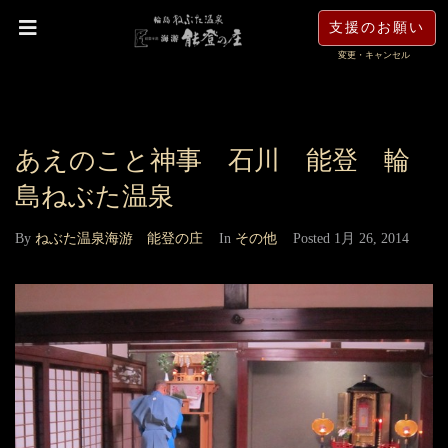
支援のお願い
変更・キャンセル
あえのこと神事 石川 能登 輪
島ねぶた温泉
By
ねぶた温泉海游 能登の庄
In
その他
Posted
1月 26, 2014