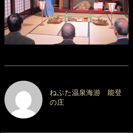
ねぶた温泉海游 能登
の庄