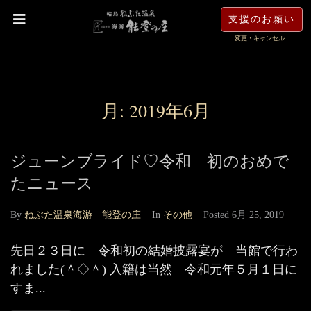
支援のお願い
変更・キャンセル
月:
2019年6月
ジューンブライド♡令和 初のおめで
たニュース
By
ねぶた温泉海游 能登の庄
In
その他
Posted
6月 25, 2019
先日２３日に 令和初の結婚披露宴が 当館で行わ
れました(＾◇＾) 入籍は当然 令和元年５月１日に
すま...