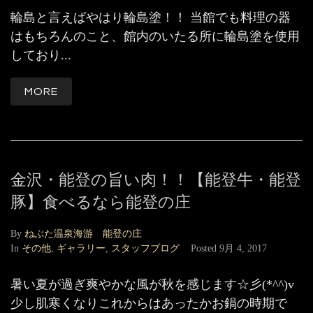
輪島と言えばやはり輪島塗！！ 当館でも料理の器
はもちろんのこと、館内のいたる所に輪島塗を使用
しており...
MORE
金沢・能登の旨い肉！！【能登牛・能登
豚】食べるなら能登の庄
By
ねぶた温泉海游 能登の庄
In
その他
,
ギャラリー
,
スタッフブログ
Posted
9月 4, 2017
暑い夏が過ぎ爽やかな風が秋を感じます☆彡(*^^)v
少し肌寒くなりこれからはあったかお鍋の時期で