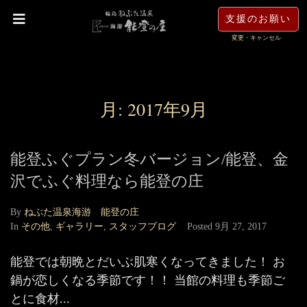
支援のお願い
変更・キャンセル
月:
2017年9月
能登ふぐプラン冬バージョン/能登、金
沢でふぐ料理なら能登の庄
By
ねぶた温泉海游 能登の庄
In
その他
,
ギャラリー
,
スタッフブログ
Posted
9月 27, 2017
能登では朝晩とだいぶ肌寒くなってきました！ お
鍋が恋しくなる季節です！！ 当館の料理も季節ご
とに食材...