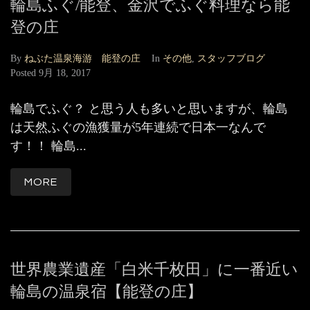
輪島ふぐ/能登、金沢でふぐ料理なら能
登の庄
By
ねぶた温泉海游 能登の庄
In
その他
,
スタッフブログ
Posted
9月 18, 2017
輪島でふぐ？ と思う人も多いと思いますが、輪島
は天然ふぐの漁獲量が5年連続で日本一なんで
す！！ 輪島...
MORE
世界農業遺産「白米千枚田」に一番近い
輪島の温泉宿【能登の庄】