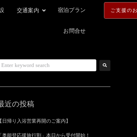
設
宿泊プラン
交通案内
ご支援の
お問合せ
最近の投稿
【日帰り入浴営業再開のご案内】
「奥能登応援旅行割」本日から受付開始！