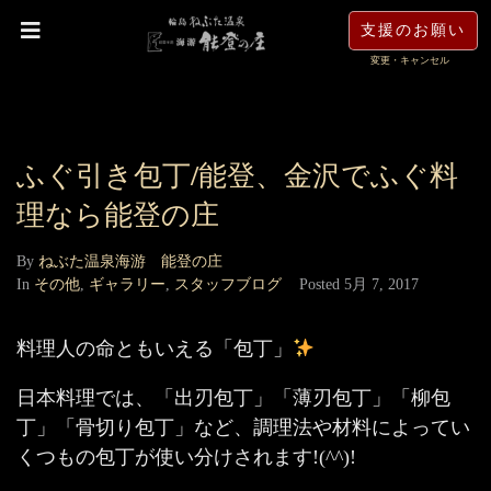
支援のお願い
変更・キャンセル
ふぐ引き包丁/能登、金沢でふぐ料
理なら能登の庄
By
ねぶた温泉海游 能登の庄
In
その他
,
ギャラリー
,
スタッフブログ
Posted
5月 7, 2017
料理人の命ともいえる「包丁」
日本料理では、「出刃包丁」「薄刃包丁」「柳包
丁」「骨切り包丁」など、調理法や材料によってい
くつもの包丁が使い分けされます!(^^)!