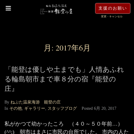
支援のお願い
変更・キャンセル
月:
2017年6月
「能登は優しや土までも」人情あふれ
る輪島朝市まで車８分の宿『能登の
庄』
By
ねぶた温泉海游 能登の庄
In
その他
,
ギャラリー
,
スタッフブログ
Posted
6月 20, 2017
私がかつて幼かったころ （４０～５０年前…）
(^^;) 朝市はまさに市民の台所でした。 市内の人た