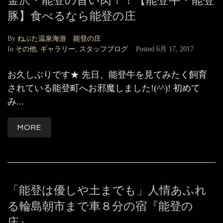
金沢・能登の旨い肉！！【能登牛・能登
豚】食べるなら能登の庄
By
ねぶた温泉海游 能登の庄
In
その他
,
ギャラリー
,
スタッフブログ
Posted
6月 17, 2017
お久しぶりです★ 先日、能登牛を見てみたく飼育
されている能登町へお邪魔しました!(^^)! 初めて
み...
MORE
「能登は優しや土までも」人情あふれ
る輪島朝市まで車８分の宿『能登の
庄』