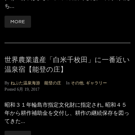
ち...
MORE
世界農業遺産「白米千枚田」に一番近い
温泉宿【能登の庄】
By
ねぶた温泉海游 能登の庄
In
その他
,
ギャラリー
Posted
6月 19, 2017
昭和３１年輪島市指定文化財に指定され, 昭和４５
年から耕作補助金を交付し、耕作の継続保存を図っ
てきた...