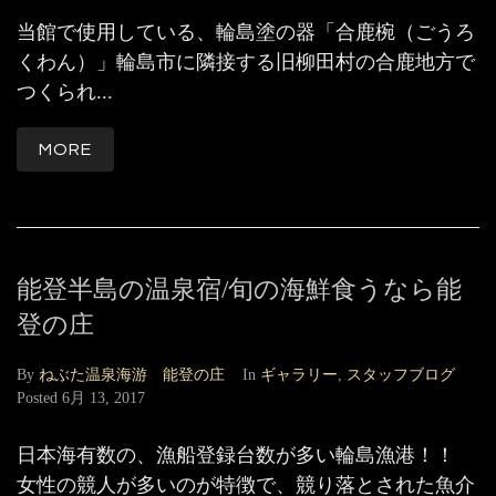
当館で使用している、輪島塗の器「合鹿椀（ごうろ
くわん）」輪島市に隣接する旧柳田村の合鹿地方で
つくられ...
MORE
能登半島の温泉宿/旬の海鮮食うなら能
登の庄
By
ねぶた温泉海游 能登の庄
In
ギャラリー
,
スタッフブログ
Posted
6月 13, 2017
日本海有数の、漁船登録台数が多い輪島漁港！！
女性の競人が多いのが特徴で、競り落とされた魚介