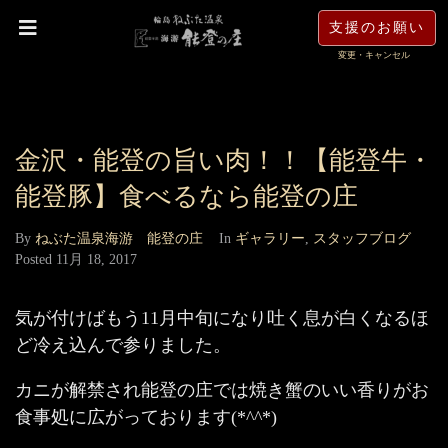
支援のお願い
変更・キャンセル
金沢・能登の旨い肉！！【能登牛・
能登豚】食べるなら能登の庄
By
ねぶた温泉海游 能登の庄
In
ギャラリー
,
スタッフブログ
Posted
11月 18, 2017
気が付けばもう11月中旬になり吐く息が白くなるほ
ど冷え込んで参りました。
カニが解禁され能登の庄では焼き蟹のいい香りがお
食事処に広がっております(*^^*)