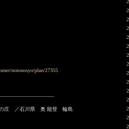
stomer/notonosyo/plan/27355
——————————–
登の庄 ／石川県 奥 能登 輪島