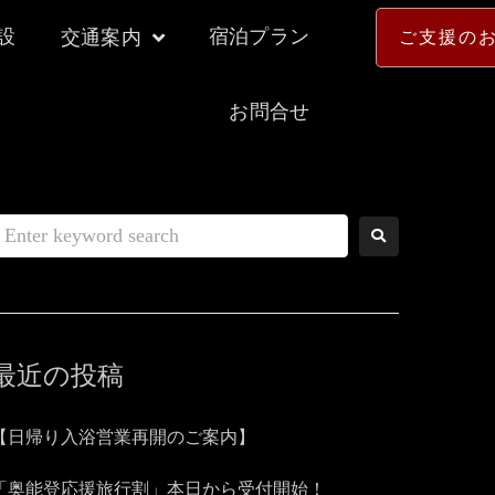
設
宿泊プラン
交通案内
ご支援の
お問合せ
最近の投稿
【日帰り入浴営業再開のご案内】
「奥能登応援旅行割」本日から受付開始！