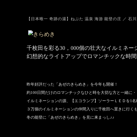
【日本唯一 奇跡の湯】ねぶた 温泉 海游 能登の庄 ／ 石川
千枚田を彩る30，000個の壮大なイルミネー
幻想的なライトアップでロマンチックな時間
昨年好評だった「あぜのきらめき」を今年も開催！
約100日間だけのロマンチックなひと時を大切な方と一緒に・
イルミネーションの源、【エコランプ】ソーラーＬＥＤを1名
３万個のイルミネーションの仲間入りに千枚田へ置きに行く
冬の能登に「あぜのきらめき」を見に来まっし♪♪