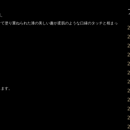
席。
けて塗り重ねられた漆の美しい趣が柔肌のような口縁のタッチと相まっ
。
します。