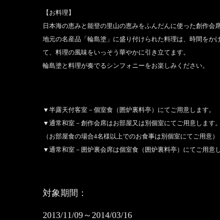
【お料理】
日本海の恵みと能登の里山の恵みをふんだんに使った創作会
地元の名産品「輪島塗」に盛り付けられた料理は、時間をか
て、料理の風味をいっそう華やかに引き立てます。
輪島塗と料理が奏でるシンフォニーをお楽しみください。
▼半露天付客室－個室食（囲炉裏料亭）にてご用意します。
▼通常和室－創作会席はお部屋又は別個室にてご用意します
（お部屋食の場合4名様以上でのお食事は別個室にてご用意）
▼通常和室－囲炉裏会席は個室食（囲炉裏料亭）にてご用意
対象期間：
2013/11/09～2014/03/16