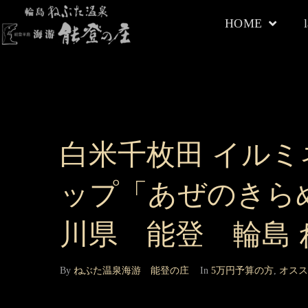
HOME
白米千枚田 イルミ
ップ「あぜのきら
川県 能登 輪島 
By
ねぶた温泉海游 能登の庄
In
5万円予算の方
,
オスス