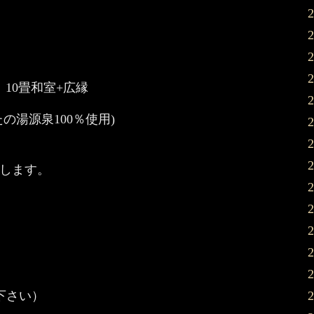
10畳和室+広縁
湯源泉100％使用)
します。
談下さい）