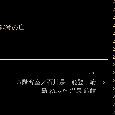
能登の庄
NEXT
３階客室／石川県 能登 輪
島 ねぶた 温泉 旅館