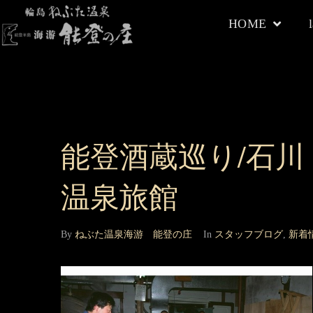
HOME
能登酒蔵巡り/石
温泉旅館
By
ねぶた温泉海游 能登の庄
In
スタッフブログ
,
新着