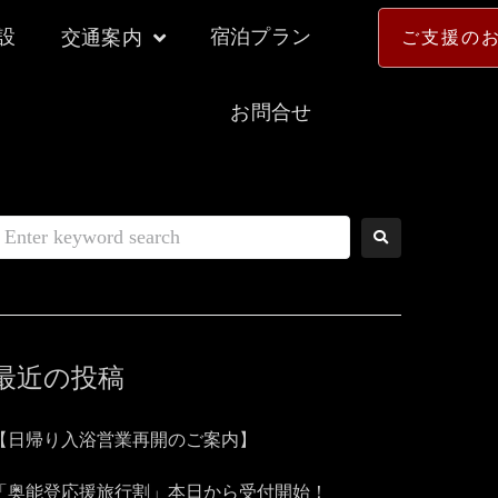
設
宿泊プラン
交通案内
ご支援の
お問合せ
最近の投稿
【日帰り入浴営業再開のご案内】
「奥能登応援旅行割」本日から受付開始！