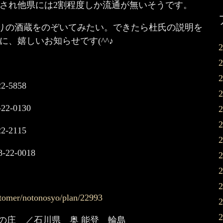
され他県には2割程度しか流通が無いそうです。
わりの酒蔵をのぞいてみたい。できたら杜氏の説明を
、嬉しいお知らせです(^^♪
-5858
2-0130
-2115
2-0018
stomer/notonosyo/plan/22993
登の庄 ／石川県 奥 能登 輪島