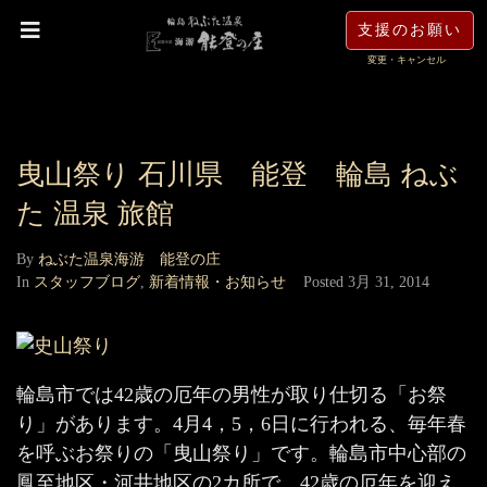
支援のお願い
変更・キャンセル
曳山祭り 石川県 能登 輪島 ねぶ
た 温泉 旅館
By
ねぶた温泉海游 能登の庄
In
スタッフブログ
,
新着情報・お知らせ
Posted
3月 31, 2014
輪島市では42歳の厄年の男性が取り仕切る「お祭
り」があります。4月4，5，6日に行われる、毎年春
を呼ぶお祭りの「曳山祭り」です。輪島市中心部の
鳳至地区・河井地区の2カ所で、42歳の厄年を迎え