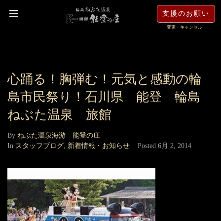
支援のお願い
変更・キャンセル
心踊る！胸弾む！元気と感動の輪
島市民祭り！石川県 能登 輪島
ねぶた温泉 旅館
By
ねぶた温泉海游 能登の庄
In
スタッフブログ
,
新着情報・お知らせ
Posted
6月 2, 2014