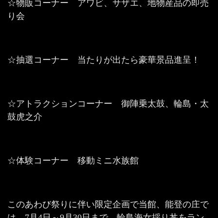
☆物販コーナー アワビ、サザエ、地物産品の即売
り会
☆抽選コーナー 当たりが出たら豪華景品進呈！
☆アトラクションコーナー 御陣乗太鼓、輪島・太
鼓虎之介
☆体験コーナー 移動ミニ水族館
このあわび祭りに伴い限定企画で当館、能登の庄で
は、7月4日～9月30日まで、輪島海女採り丼をラン