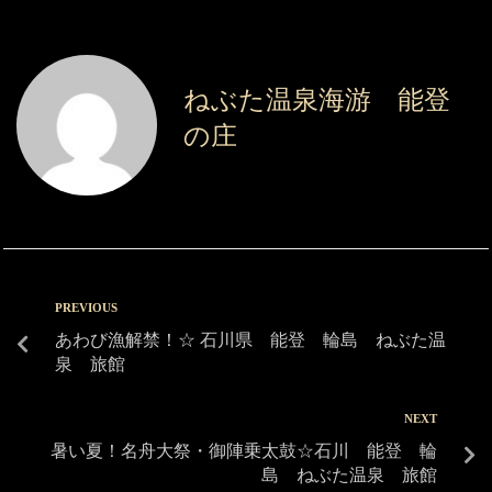
ねぶた温泉海游 能登
の庄
PREVIOUS
あわび漁解禁！☆ 石川県 能登 輪島 ねぶた温
泉 旅館
NEXT
暑い夏！名舟大祭・御陣乗太鼓☆石川 能登 輪
島 ねぶた温泉 旅館