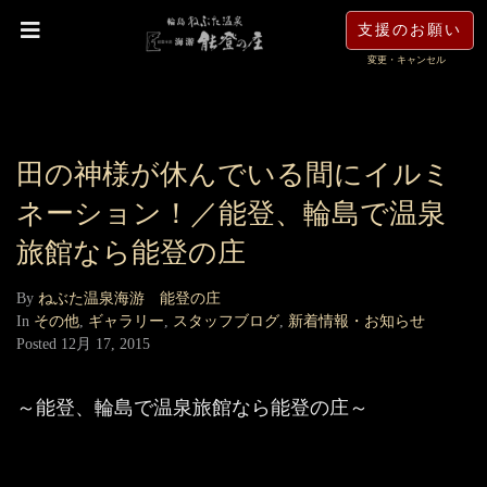
支援のお願い
変更・キャンセル
田の神様が休んでいる間にイルミ
ネーション！／能登、輪島で温泉
旅館なら能登の庄
By
ねぶた温泉海游 能登の庄
In
その他
,
ギャラリー
,
スタッフブログ
,
新着情報・お知らせ
Posted
12月 17, 2015
～能登、輪島で温泉旅館なら能登の庄～