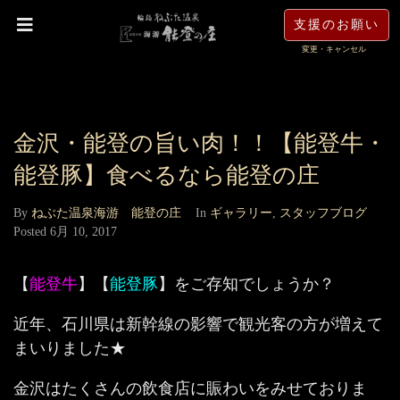
支援のお願い
変更・キャンセル
金沢・能登の旨い肉！！【能登牛・
能登豚】食べるなら能登の庄
By
ねぶた温泉海游 能登の庄
In
ギャラリー
,
スタッフブログ
Posted
6月 10, 2017
【
能登牛
】【
能登豚
】をご存知でしょうか？
近年、石川県は新幹線の影響で観光客の方が増えて
まいりました★
金沢はたくさんの飲食店に賑わいをみせておりま