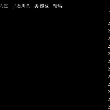
登の庄 ／石川県 奥 能登 輪島