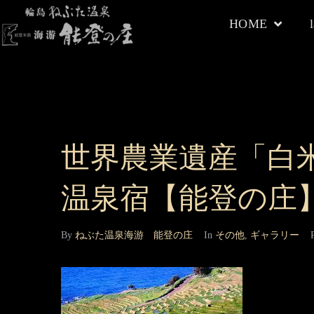
HOME
世界農業遺産「白
温泉宿【能登の庄
By
ねぶた温泉海游 能登の庄
In
その他
,
ギャラリー