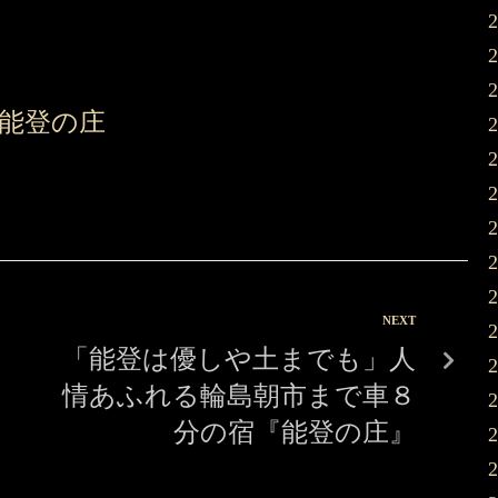
能登の庄
NEXT
「能登は優しや土までも」人
情あふれる輪島朝市まで車８
分の宿『能登の庄』