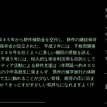
昭和４５年から耕作補助金を交付し、耕作の継続保存
保存会が設立された。 平成２年には、千枚田隣接
２４９号を往く人々に美しい棚田の景観を訴え、
に平成５年には、恒久的な保全利活用を目的として
ンティア活動による耕作支援は（年間延べ約８００
元の小中高校生に留まらず、県外の修学旅行の体験
で土に触れることが少ない皆様、能登の庄に泊ま
か？きっとすがすがしい気持ちになれますよ！汗
——————————–