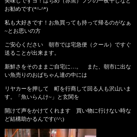
美味しですヨ！はちめ（赤魚）フグの一夜干しなど
お勧めです(*^-^*)
私も大好きです！お魚買っても持って帰るのがなぁ
~とお思いの方
ご安心ください 朝市では宅急便（クール）ですぐ
送ることが出来ます。
新鮮さをそのままご自宅に…。 また、朝市に出な
い魚売りのおばちゃん達の中には
リヤカーを押して 町を行商して回る人も沢山いま
す。「魚いらんけ~」と玄関を
開けて声をかけてくれます 買い物に行けない時な
ど結構助かるんです(^^;)