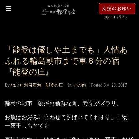
支援のお願い
変更・キャンセル
「能登は優しや土までも」人情あ
ふれる輪島朝市まで車８分の宿
『能登の庄』
By
ねぶた温泉海游 能登の庄
In
その他
Posted
6月 28, 2017
輪島の朝市 朝採れ新鮮な魚、野菜がズラリ。
お魚はお好みに合わせてさばいてくれます。干物、
一夜干しもとても