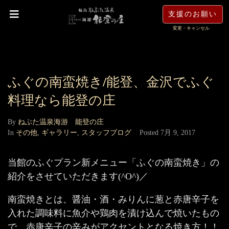
支援のお願い
変更・キャンセル
ふぐの南蛮焼き/能登、金沢でふぐ
料理なら能登の庄
By
ねぶた温泉海游 能登の庄
In
その他
,
ギャラリー
,
スタッフブログ
Posted
7月 9, 2017
当館のふぐプラン新メニュー「ふぐの南蛮焼き」の
紹介をさせていただきます(^O^)／
南蛮焼きとは、醤油・酒・みりんに葱と赤唐辛子を
入れた調味料に魚介や鶏肉を漬け込んで焼いたもの
で、赤唐辛子の辛みがアクセントとなる焼き方！！