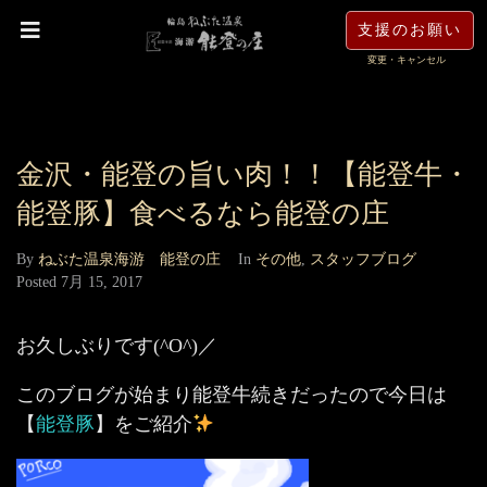
支援のお願い
変更・キャンセル
金沢・能登の旨い肉！！【能登牛・
能登豚】食べるなら能登の庄
By
ねぶた温泉海游 能登の庄
In
その他
,
スタッフブログ
Posted
7月 15, 2017
お久しぶりです(^O^)／
このブログが始まり能登牛続きだったので今日は
【
能登豚
】をご紹介