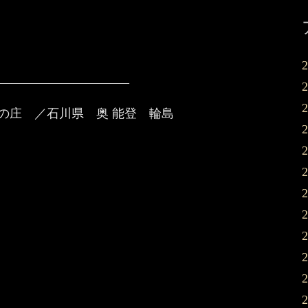
——————————–
登の庄 ／石川県 奥 能登 輪島