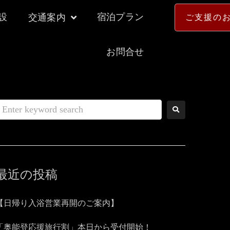
設
宿泊プラン
交通案内
ご支援の
お問合せ
最近の投稿
【日帰り入浴営業再開のご案内】
「奥能登応援旅行割」本日から受付開始！