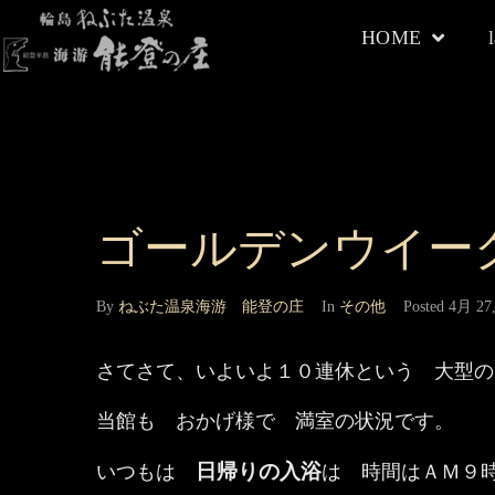
HOME
ゴールデンウイー
By
ねぶた温泉海游 能登の庄
In
その他
Posted
4月 27,
さてさて、いよいよ１０連休という 大型のＧ
当館も おかげ様で 満室の状況です。
日帰りの入浴
いつもは
は 時間はＡＭ９