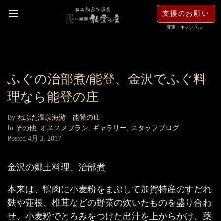
支援のお願い
変更・キャンセル
ふぐの治部煮/能登、金沢でふぐ料
理なら能登の庄
By
ねぶた温泉海游 能登の庄
In
その他
,
オススメプラン
,
ギャラリー
,
スタッフブログ
Posted
4月 3, 2017
金沢の郷土料理、治部煮
本来は、鴨肉に小麦粉をまぶして加賀特産のすだれ
麩や蓮根、椎茸などの野菜の炊いたものを盛り合わ
せ、小麦粉でとろみをつけた出汁を上からかけ、薬